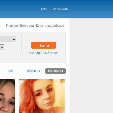
вход
регистрация
Главная
/
Белгород
/
Красногвардейское
Найти
расширенный поиск
Все
Мужчины
Женщины