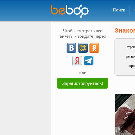
Поиск
Знако
Чтобы смотреть все
анкеты - войдите через
стран
регио
горо
или
Зарегистрируйтесь!