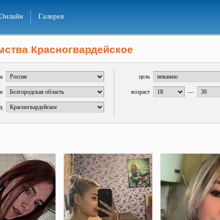
Онлайн
Галерея
мства Красногвардейское
а
цель
н
возраст
—
д