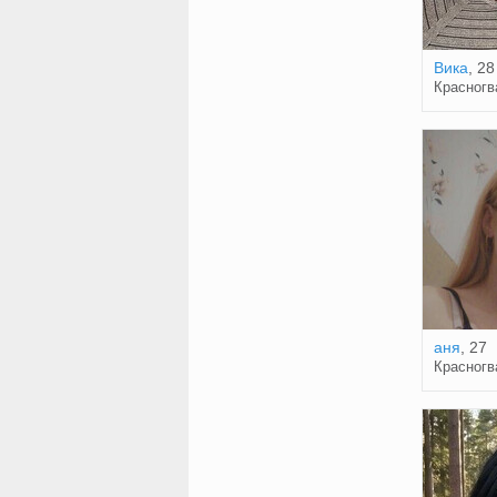
Вика
, 28
Красногв
аня
, 27
Красногв