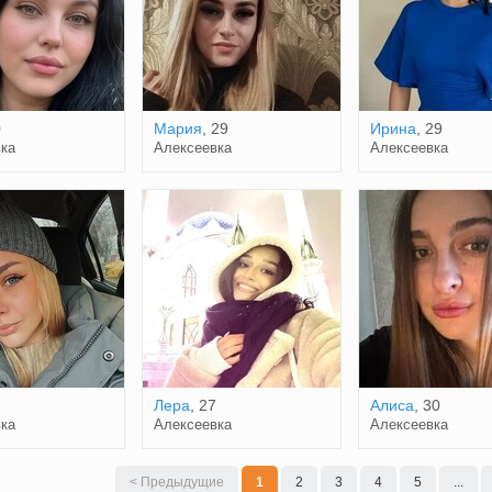
0
Мария
, 29
Ирина
, 29
ка
Алексеевка
Алексеевка
Лера
, 27
Алиса
, 30
ка
Алексеевка
Алексеевка
< Предыдущие
1
2
3
4
5
...