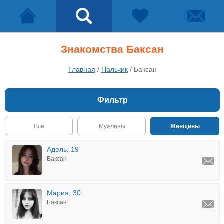
Знакомства Баксан
Главная
/
Нальчик
/
Баксан
Фильтр
Все
Мужчины
Женщины
Адель, 19
Баксан
Мария, 30
Баксан