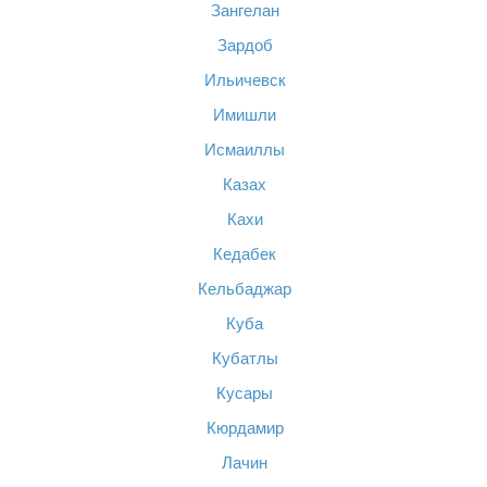
Зангелан
Зардоб
Ильичевск
Имишли
Исмаиллы
Казах
Кахи
Кедабек
Кельбаджар
Куба
Кубатлы
Кусары
Кюрдамир
Лачин