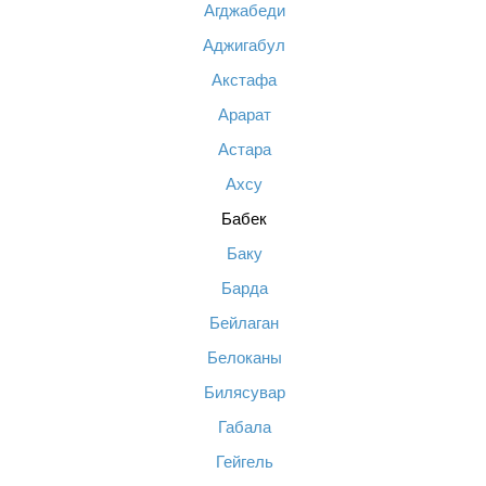
Агджабеди
Аджигабул
Акстафа
Арарат
Астара
Ахсу
Бабек
Баку
Барда
Бейлаган
Белоканы
Билясувар
Габала
Гейгель