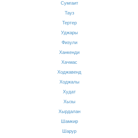
Сумгаит
Тауз
Тертер
Уджары
Физули
Ханкенди
Хачмас
Ходжавенд
Ходжалы
Худат
Хызы
Хырдалан
Шамкир
Шарур