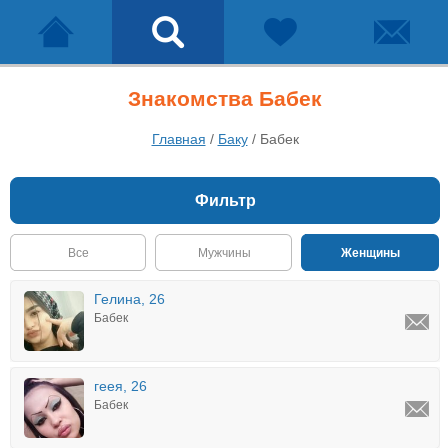
Знакомства Бабек
Главная
/
Баку
/
Бабек
Фильтр
Все
Мужчины
Женщины
Гелина, 26
Бабек
геея, 26
Бабек