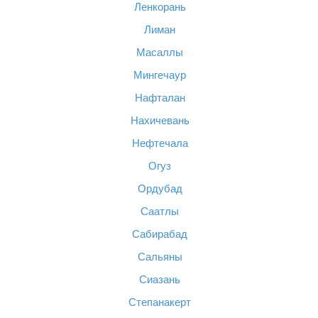
Ленкорань
Лиман
Масаллы
Мингечаур
Нафталан
Нахичевань
Нефтечала
Огуз
Ордубад
Саатлы
Сабирабад
Сальяны
Сиазань
Степанакерт