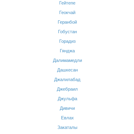
Гейтепе
Геокчай
Геранбой
Гобустан
Горадиз
Гянджа
Далимамедли
Дашкесан
Джалилабад
Джебраил
Джульфа
Дивичи
Евлах
Закаталы