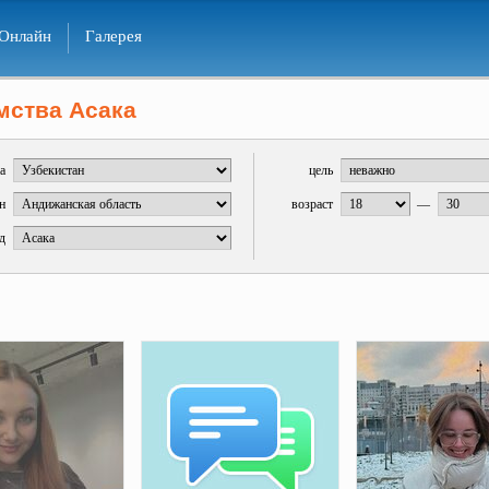
Онлайн
Галерея
мства Асака
а
цель
н
возраст
—
д