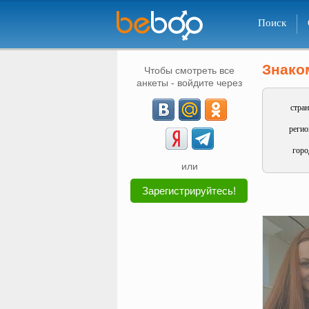
Поиск
Знако
Чтобы смотреть все
анкеты - войдите через
стран
регио
горо
или
Зарегистрируйтесь!