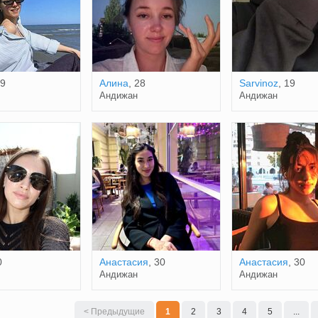
29
Алина
, 28
Sarvinoz
, 19
Андижан
Андижан
0
Анастасия
, 30
Анастасия
, 30
Андижан
Андижан
< Предыдущие
1
2
3
4
5
...