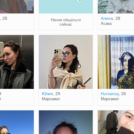
, 28
Алина
, 28
Начни общаться
Асака
сейчас
9
Юлия
, 29
Hursanoy
, 26
т
Мархамат
Мархамат