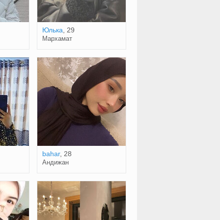
Юлька
, 29
Мархамат
bahar
, 28
Андижан