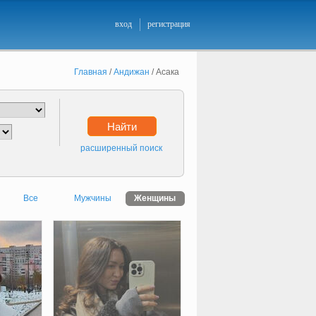
вход
регистрация
Главная
/
Андижан
/
Асака
Найти
расширенный поиск
Все
Мужчины
Женщины