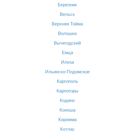
Березник
Вельск
Верхняя Тойма
Волошка
Вычегодский
Емца
Илеза
Ильинско-Подомское
Каргополь
Карпогоры
Кодино
Коноша
Коряжма
Котлас