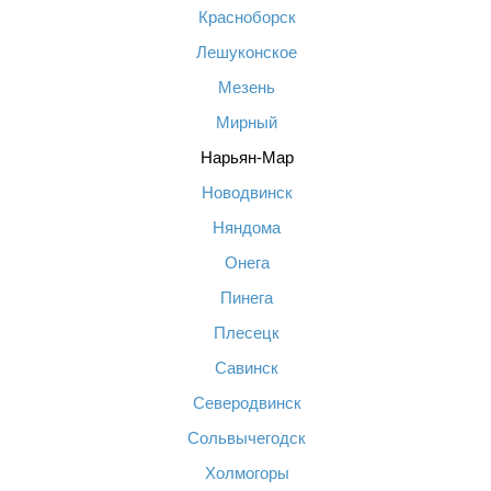
Красноборск
Лешуконское
Мезень
Мирный
Нарьян-Мар
Новодвинск
Няндома
Онега
Пинега
Плесецк
Савинск
Северодвинск
Сольвычегодск
Холмогоры