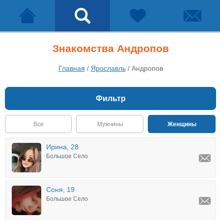
Знакомства Андропов
Главная
/
Ярославль
/
Андропов
Фильтр
Все
Мужчины
Женщины
Ирина, 28
Большое Село
Соня, 19
Большое Село