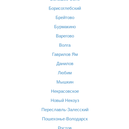
Борисоглебский
Брейтово
Бурмакино
Варегово
Волга
Гаврилов Ям
Данилов
Любим
Мышкин
Некрасовское
Новый Некоуз
Переславль-Залесский
Пошехонье-Володарск
Ростов