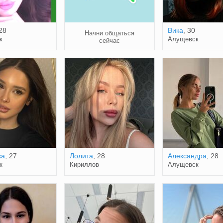
 28
Вика
, 30
Начни общаться
к
Алущевск
сейчас
ка
, 27
Лолита
, 28
Александра
, 28
к
Кириллов
Алущевск