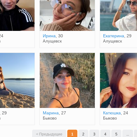
24
Ирина
, 30
Екатерина
, 29
в
Алущевск
Алущевск
, 29
Марина
, 27
Катюшка
, 24
в
Быково
Быково
< Предыдущие
1
2
3
4
5
...