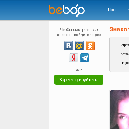
Поиск
Знако
Чтобы смотреть все
анкеты - войдите через
стран
регио
горо
или
Зарегистрируйтесь!