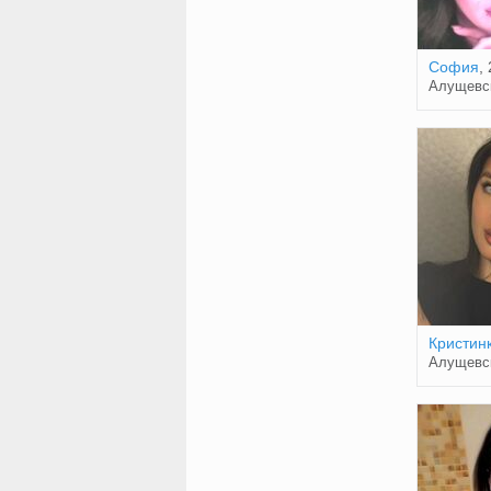
София
,
Алущевс
Кристин
Алущевс