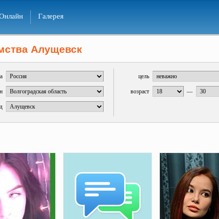
Онлайн
Галерея
мства Алущевск
а
цель
н
возраст
—
д