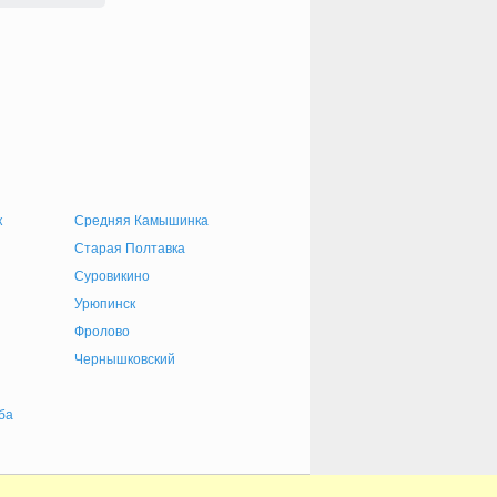
к
Средняя Камышинка
Старая Полтавка
Суровикино
Урюпинск
Фролово
Чернышковский
ба