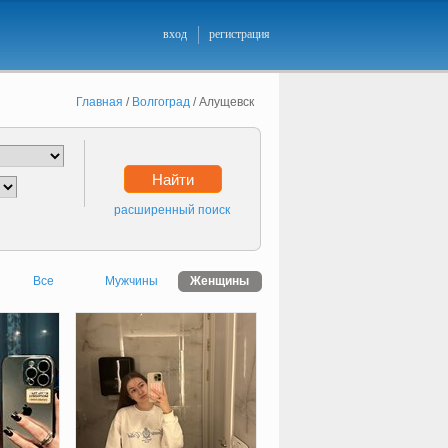
вход
регистрация
Главная
/
Волгоград
/
Алущевск
Найти
расширенный поиск
Все
Мужчины
Женщины