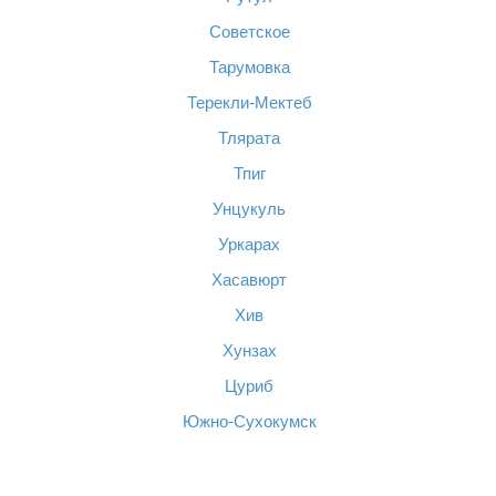
Советское
Тарумовка
Терекли-Мектеб
Тлярата
Тпиг
Унцукуль
Уркарах
Хасавюрт
Хив
Хунзах
Цуриб
Южно-Сухокумск