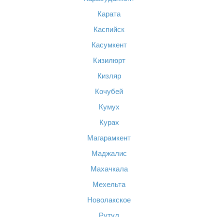
Карата
Каспийск
Касумкент
Кизилюрт
Кизляр
Кочубей
Кумух
Курах
Магарамкент
Маджалис
Махачкала
Мехельта
Новолакское
Рутул