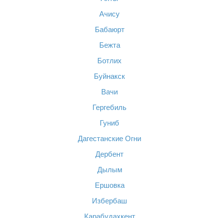
Ачису
Бабаюрт
Бежта
Ботлих
Буйнакск
Вачи
Гергебиль
Гуниб
Дагестанские Огни
Дербент
Дылым
Ершовка
Избербаш
Карабудахкент