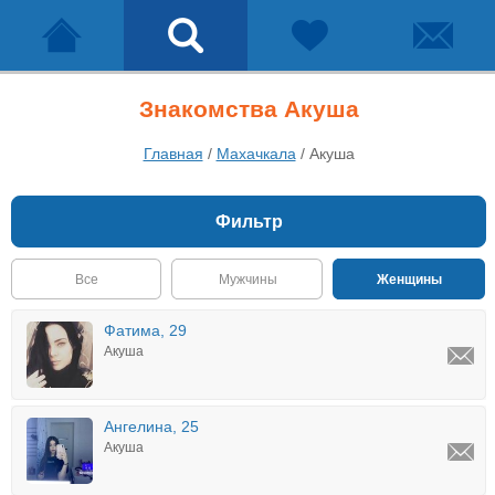
Знакомства Акуша
Главная
/
Махачкала
/
Акуша
Фильтр
Все
Мужчины
Женщины
Фатима, 29
Акуша
Ангелина, 25
Акуша