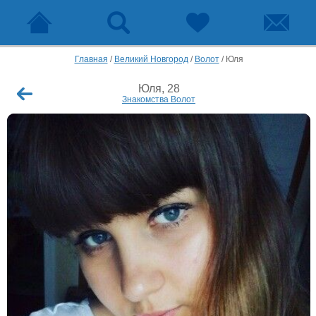
Главная
/
Великий Новгород
/
Волот
/
Юля
Юля, 28
Знакомства Волот