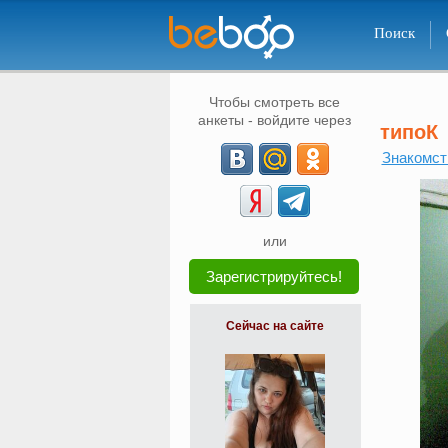
Поиск
Чтобы смотреть все
анкеты - войдите через
типоК
Знакомст
или
Зарегистрируйтесь!
Сейчас на сайте