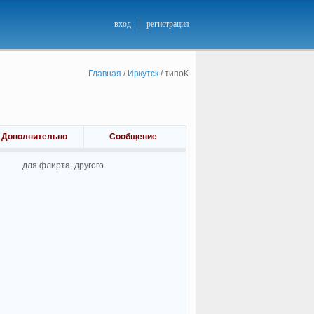
вход
регистрация
Главная
/
Иркутск
/
типоК
Дополнительно
Сообщение
для флирта, другого