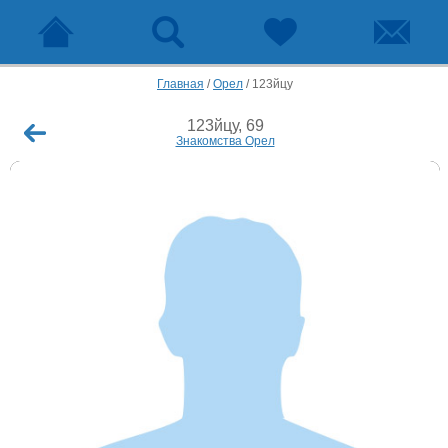
Главная
/
Орел
/
123йцу
123йцу, 69
Знакомства Орел