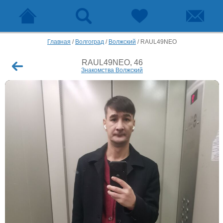
Главная
/
Волгоград
/
Волжский
/
RAUL49NEO
RAUL49NEO, 46
Знакомства Волжский