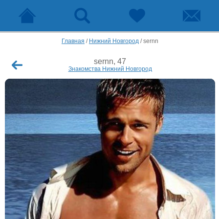
Главная
/
Нижний Новгород
/
sernn
sernn, 47
Знакомства Нижний Новгород