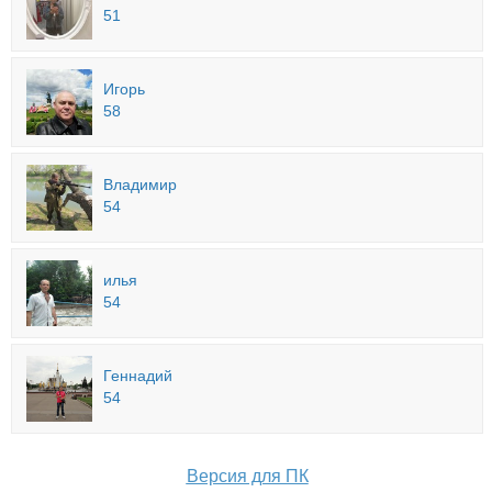
51
Игорь
58
Владимир
54
илья
54
Геннадий
54
Версия для ПК