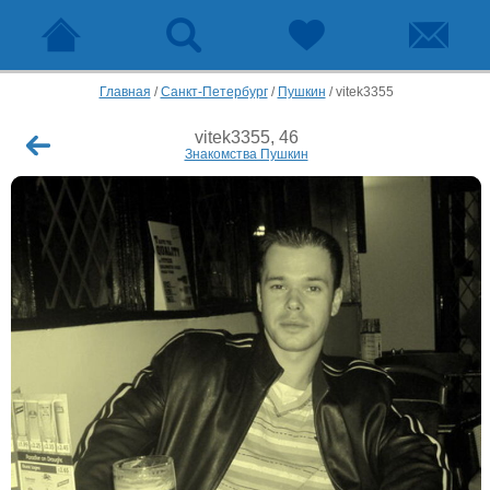
Главная
/
Санкт-Петербург
/
Пушкин
/
vitek3355
vitek3355, 46
Знакомства Пушкин