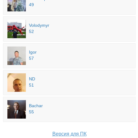
49
Volodymyr
52
Igor
57
ND
51
Bachar
55
Версия для ПК