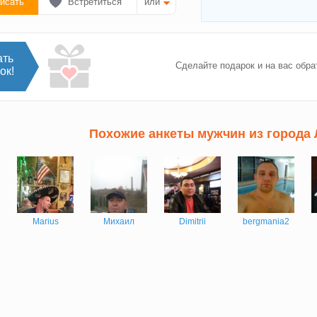
исать
Встретиться
или
ать
Сделайте подарок и на вас обра
ок!
Похожие анкеты мужчин из города
Marius
Михаил
Dimitrii
bergmania2