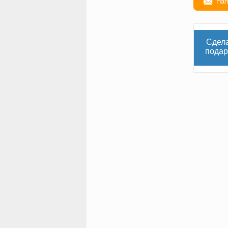
Нап
Сдел
подар