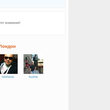
тят внимание!
 Лондон
mishania
kuzma