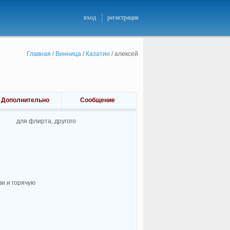
вход
регистрация
Главная
/
Винница
/
Казатин
/
алексей
Дополнительно
Сообщение
для флирта, другого
и и горячую