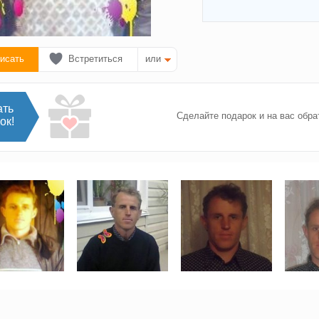
исать
Встретиться
или
ать
Сделайте подарок и на вас обра
ок!