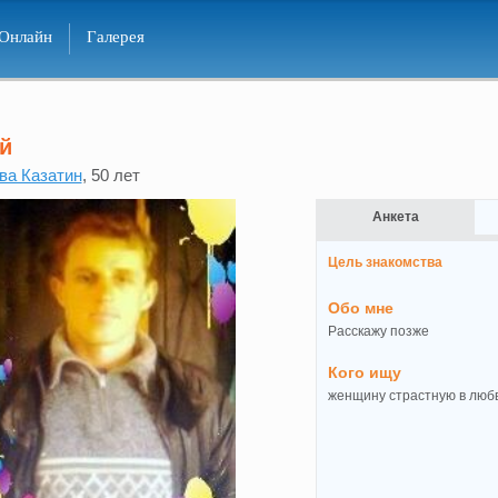
Онлайн
Галерея
й
ва Казатин
, 50 лет
Анкета
Цель знакомства
Обо мне
Расскажу позже
Кого ищу
женщину страстную в любв