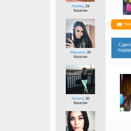
Алинка
, 29
Казатин
Нап
Сдел
подар
Марьяна
, 30
Казатин
Ленуся
, 30
Казатин