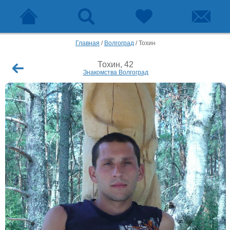
Главная
/
Волгоград
/
Тохин
Тохин, 42
Знакомства Волгоград