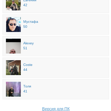
Евгений
42
Мустафа
50
Alexey
51
Coste
44
Толя
41
Версия для ПК