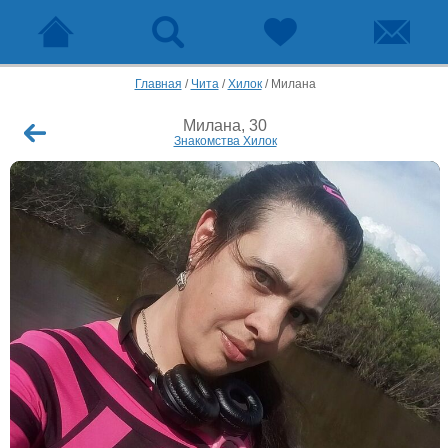
Главная
/
Чита
/
Хилок
/
Милана
Милана, 30
Знакомства Хилок