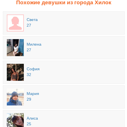
Похожие девушки из города Хилок
Света
27
Милена
27
София
32
Мария
29
Алиса
25