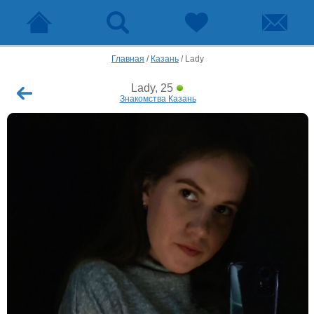
Главная
/
Казань
/
Lady
Lady, 25
Знакомства Казань