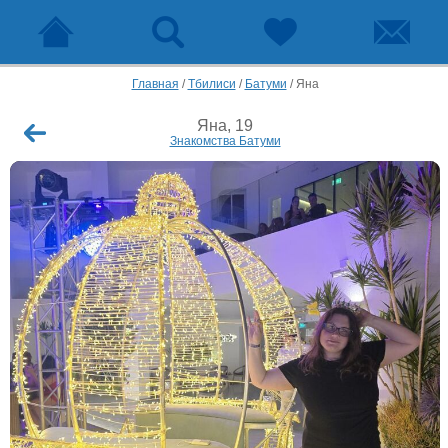
Главная
/
Тбилиси
/
Батуми
/
Яна
Яна, 19
Знакомства Батуми