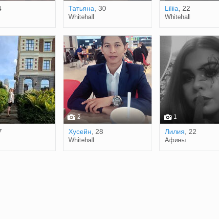
4
Татьяна
, 30
Liliia
, 22
Whitehall
Whitehall
2
1
7
Хусейн
, 28
Лилия
, 22
Whitehall
Афины