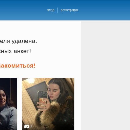
вход
регистрация
еля удалена.
сных анкет!
накомиться!
3