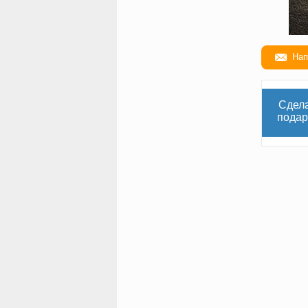
Нап
Сдел
подар