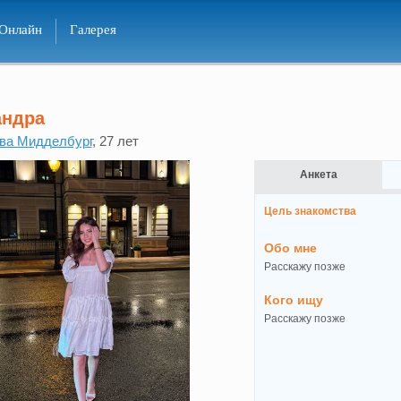
Онлайн
Галерея
андра
ва Мидделбург
, 27 лет
Анкета
Цель знакомства
Обо мне
Расскажу позже
Кого ищу
Расскажу позже