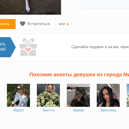
исать
Встретиться
или
ать
Сделайте подарок и на вас обра
ок!
Похожие анкеты девушек из города М
Ируся
Анетти
Ирина
Кристина