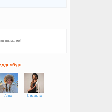
тят внимание!
идделбург
Arina
Елизавета