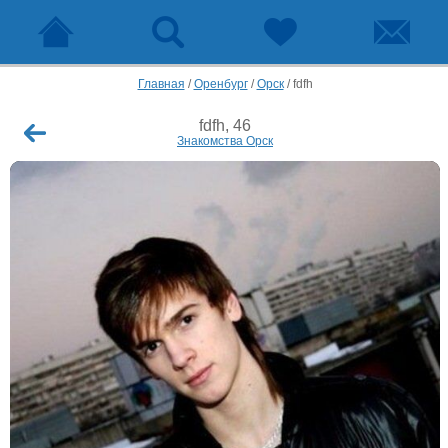
Главная
/
Оренбург
/
Орск
/
fdfh
fdfh, 46
Знакомства Орск