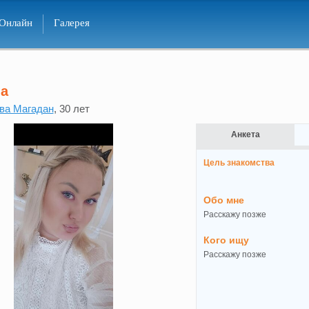
Онлайн
Галерея
na
ва Магадан
, 30 лет
Анкета
Цель знакомства
Обо мне
Расскажу позже
Кого ищу
Расскажу позже