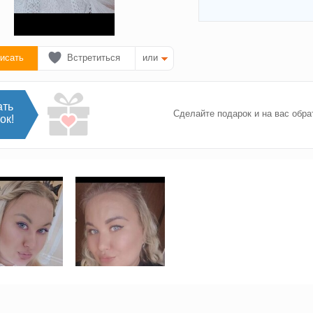
исать
Встретиться
или
ать
Сделайте подарок и на вас обра
ок!