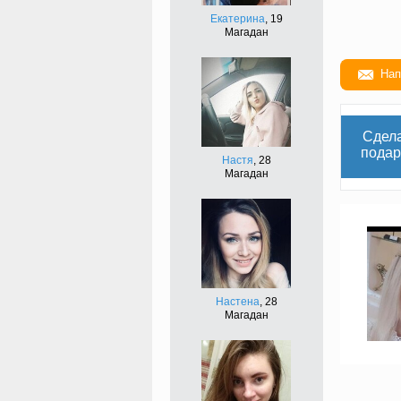
Екатерина
, 19
Магадан
Нап
Сдел
подар
Настя
, 28
Магадан
Настена
, 28
Магадан