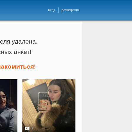
вход
регистрация
еля удалена.
сных анкет!
накомиться!
3