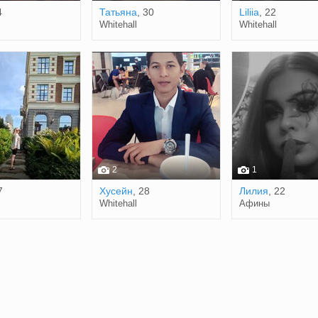
4
Татьяна
, 30
Liliia
, 22
Whitehall
Whitehall
2
1
7
Хусейн
, 28
Лилия
, 22
Whitehall
Афины