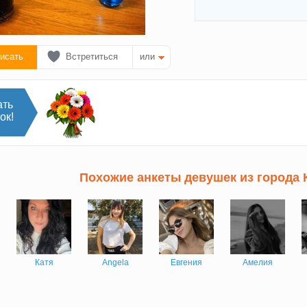
исать
Встретиться
или
ать
ок!
Похожие анкеты девушек из города
Катя
Angela
Евгения
Амелия