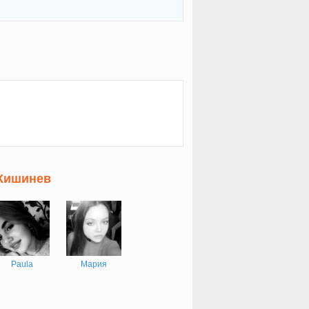
 Кишинев
Paula
Мария