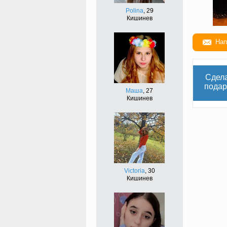
Polina
, 29
Кишинев
Нап
Сдел
подар
Маша
, 27
Кишинев
Victoria
, 30
Кишинев