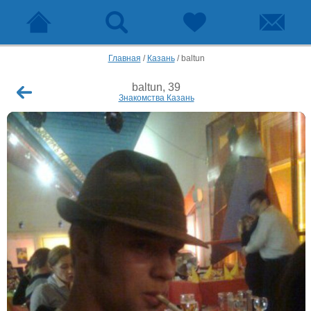
Главная
/
Казань
/
baltun
baltun, 39
Знакомства Казань