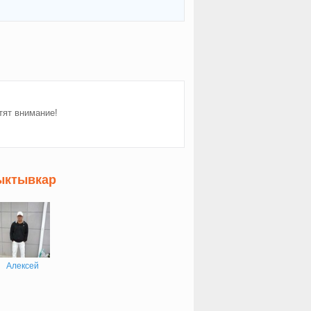
тят внимание!
ыктывкар
Алексей