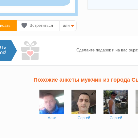
исать
Встретиться
или
ать
Сделайте подарок и на вас обра
ок!
Похожие анкеты мужчин из города С
Макс
Сергей
Сергей