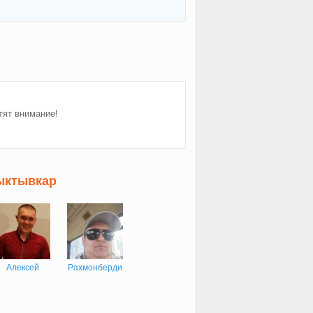
тят внимание!
ыктывкар
Алексей
Рахмонберди