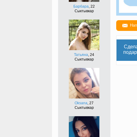
Барбара
, 22
Сыктывкар
Нап
Сдел
подар
Татьяна
, 24
Сыктывкар
Oksana
, 27
Сыктывкар