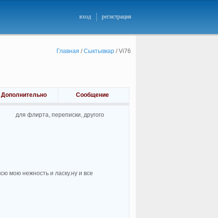
вход
регистрация
Главная
/
Сыктывкар
/
Vi76
Дополнительно
Сообщение
для флирта, переписки, другого
сю мою нежность и ласку.ну и все