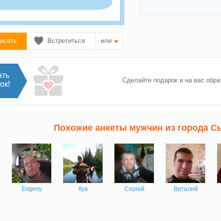
исать
Встретиться
или
ать
Сделайте подарок и на вас обра
ок!
Похожие анкеты мужчин из города С
Evgeny
Ilya
Сергей
Виталий