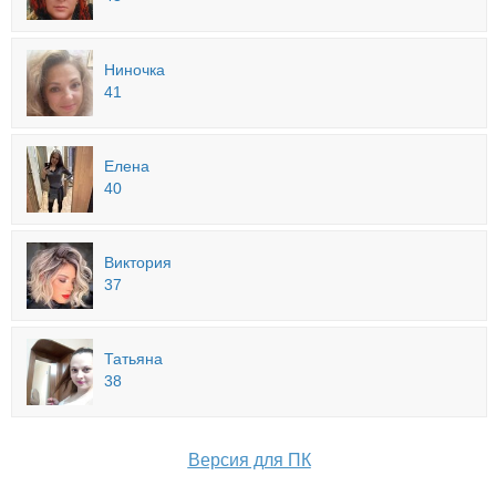
Ниночка
41
Елена
40
Виктория
37
Татьяна
38
Версия для ПК