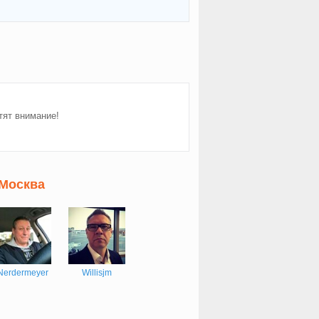
тят внимание!
 Москва
Nerdermeyer
Willisjm