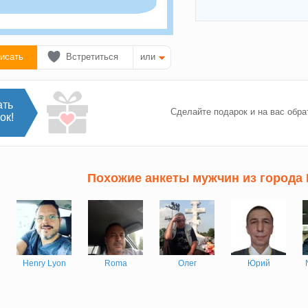
исать
Встретиться
или
ать
Сделайте подарок и на вас обра
ок!
Похожие анкеты мужчин из города
Henry Lyon
Roma
Олег
Юрий