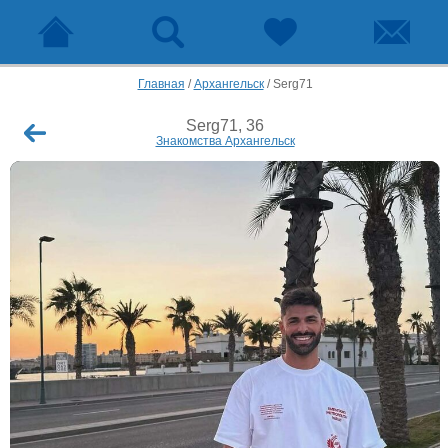
Главная
/
Архангельск
/
Serg71
Serg71, 36
Знакомства Архангельск