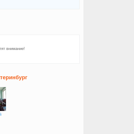
тят внимание!
атеринбург
й