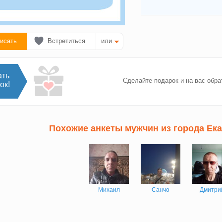
исать
Встретиться
или
ать
Сделайте подарок и на вас обра
ок!
Похожие анкеты мужчин из города Ек
Михаил
Санчо
Дмитри