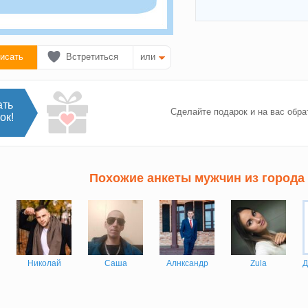
исать
Встретиться
или
ать
Сделайте подарок и на вас обра
ок!
Похожие анкеты мужчин из города
Николай
Саша
Алнксандр
Zula
Д