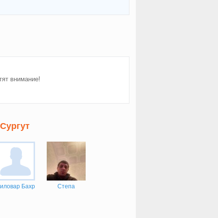
тят внимание!
 Сургут
иловар Бахр
Степа