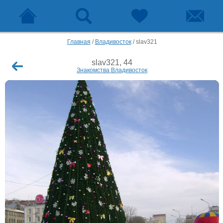
Главная
/
Владивосток
/
slav321
slav321, 44
Знакомства Владивосток