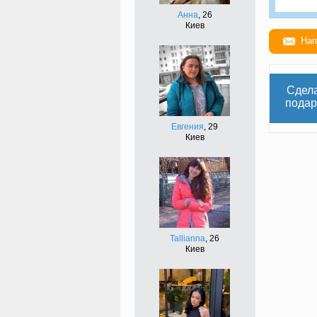
Анна
, 26
Киев
Нап
Сдел
подар
Евгения
, 29
Киев
Tallianna
, 26
Киев