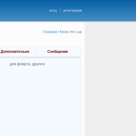
вход
регистрация
Главная
/
Киев
/
m c ua
Дополнительно
Сообщение
для флирта, другого