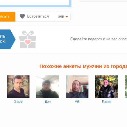
исать
Встретиться
или
ать
Сделайте подарок и на вас обра
ок!
Похожие анкеты мужчин из город
Эмре
Дэн
Vik
Karim