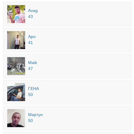
Avag
43
Аро
41
Maik
47
ГЕНА
50
Мартун
50