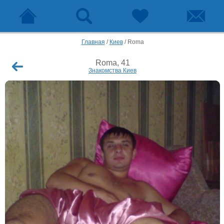
Главная
/
Киев
/
Roma
Roma, 41
Знакомства Киев