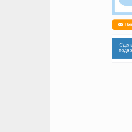
Нап
Сдел
подар