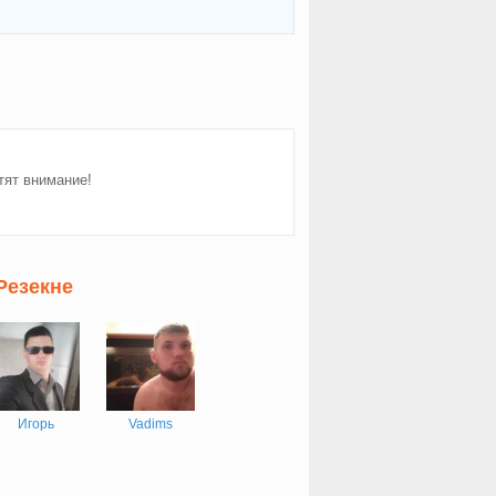
тят внимание!
Резекне
Игорь
Vadims