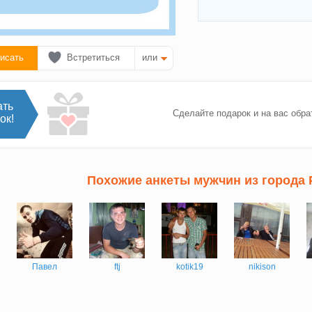
исать
Встретиться
или
ать
Сделайте подарок и на вас обра
ок!
Похожие анкеты мужчин из города 
Павел
ftj
kotik19
nikison