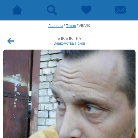
Главная
/
Псков
/
VIKVIK
VIKVIK, 65
Знакомства Псков