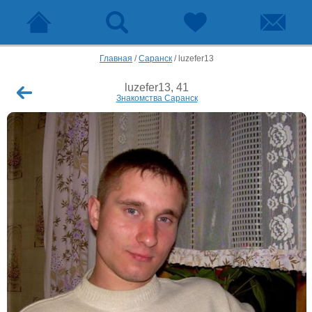
Главная
/
Саранск
/
luzefer13
luzefer13, 41
Знакомства Саранск