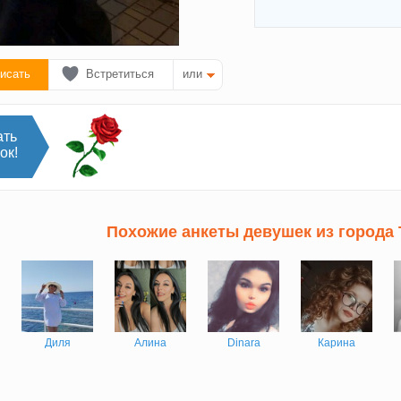
исать
Встретиться
или
ать
ок!
Похожие анкеты девушек из города
Диля
Алина
Dinara
Карина