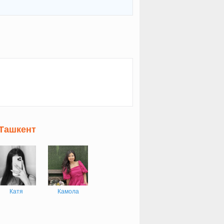
 Ташкент
Катя
Камола