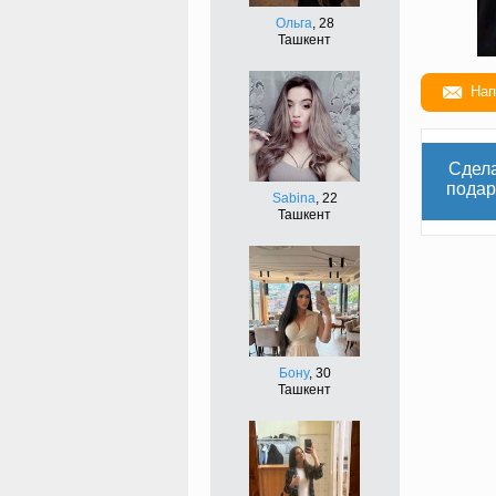
Ольга
, 28
Ташкент
Нап
Сдел
подар
Sabina
, 22
Ташкент
Бону
, 30
Ташкент