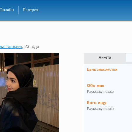
Онлайн
Галерея
ва Ташкент
, 23 года
Анкета
Цель знакомства
Обо мне
Расскажу позже
Кого ищу
Расскажу позже