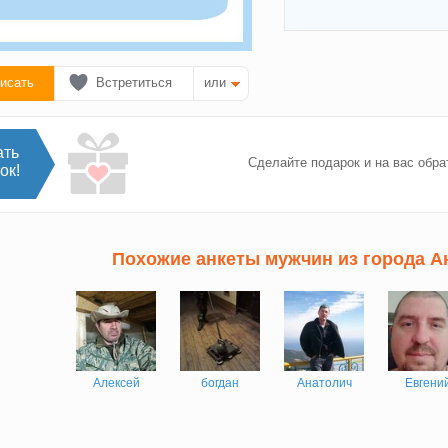
исать
Встретиться
или
ать
Сделайте подарок и на вас обра
ок!
Похожие анкеты мужчин из города А
Алексей
богдан
Анатолич
Евгени