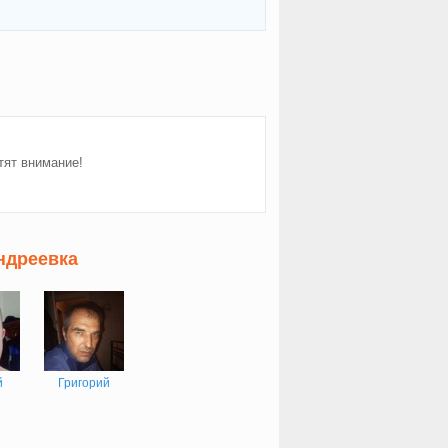
тят внимание!
ндреевка
й
Григорий