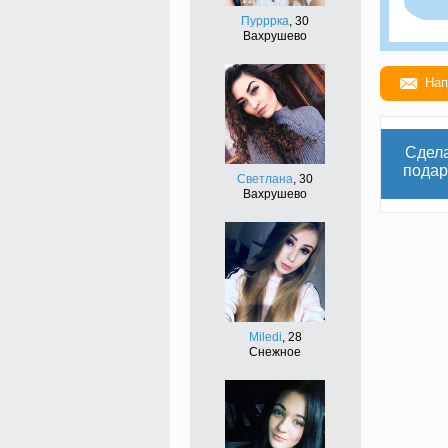
Пурррка
, 30
Вахрушево
Нап
Сдел
подар
Светлана
, 30
Вахрушево
Miledi
, 28
Снежное