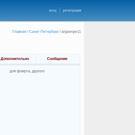
вход
регистрация
Главная
/
Санкт-Петербург
/
argaergw11
Дополнительно
Сообщение
для флирта, другого