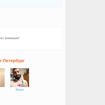
тят внимание!
т-Петербург
Shuler