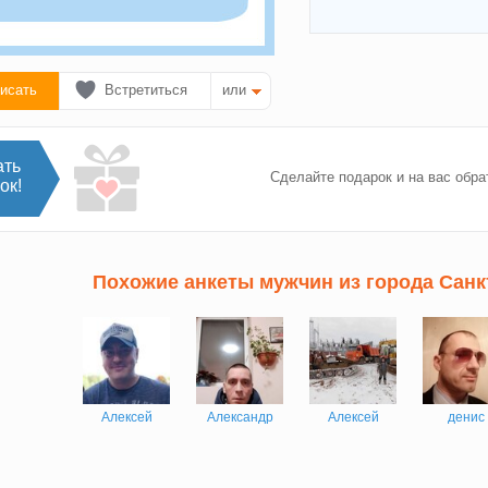
исать
Встретиться
или
ать
Сделайте подарок и на вас обра
ок!
Похожие анкеты мужчин из города Санк
Алексей
Александр
Алексей
денис