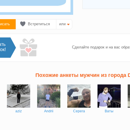
исать
Встретиться
или
ать
Сделайте подарок и на вас обра
ок!
Похожие анкеты мужчин из города D
aziz
Andrii
Серега
Ваты