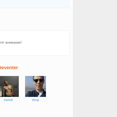
тят внимание!
eventer
mehdi
Игор