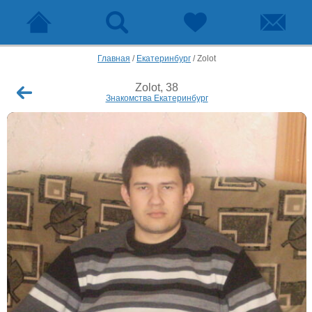
Главная
/
Екатеринбург
/
Zolot
Zolot, 38
Знакомства Екатеринбург