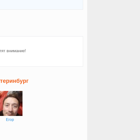
тят внимание!
атеринбург
Егор