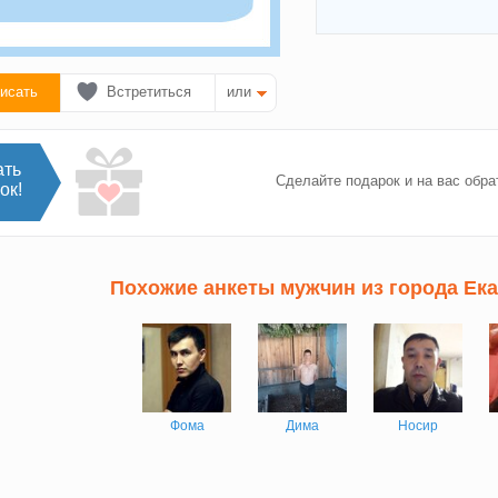
исать
Встретиться
или
ать
Сделайте подарок и на вас обра
ок!
Похожие анкеты мужчин из города Ек
Фома
Дима
Носир